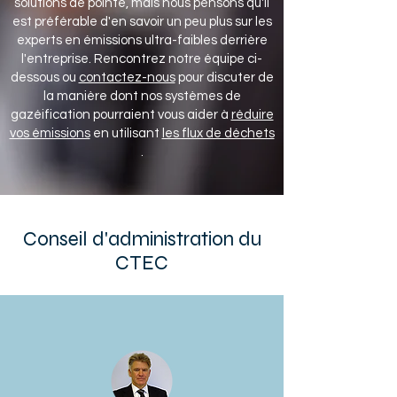
solutions de pointe, mais nous pensons qu'il
est préférable d'en savoir un peu plus sur les
experts en émissions ultra-faibles derrière
l'entreprise. Rencontrez notre équipe ci-
dessous ou
contactez-nous
pour discuter de
la manière dont nos systèmes de
gazéification pourraient vous aider à
réduire
vos émissions
en utilisant
les flux de déchets
.
Conseil d'administration du
CTEC