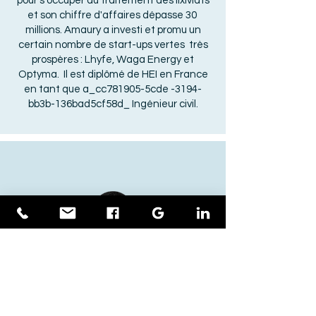
pour s'occuper du traitement des lixiviats
et son chiffre d'affaires dépasse 30
millions. Amaury a investi et promu un
certain nombre de start-ups vertes très
prospères : Lhyfe, Waga Energy et
Optyma. Il est diplômé de HEI en France
en tant que a_cc781905-5cde -3194-
bb3b-136bad5cf58d_ Ingénieur civil.
Marco Cucinotta
Ingénieur contrôle