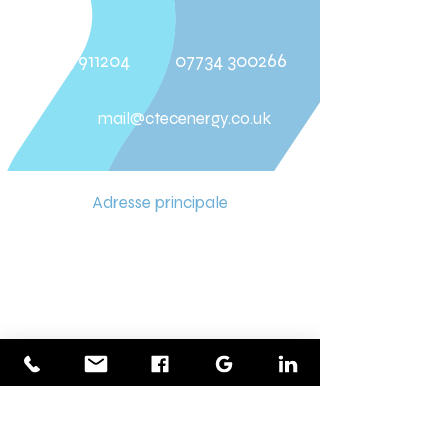
01273 911204
07734 300266
mail@ctecenergy.co.uk
Adresse principale
Unité 7 (W) E-Plan Industrial Estate
Nouvelle route
Newhaven
Sussex de l'Est
BN9 0EX
Royaume-Uni
Tél :
+44 (0)1273 911204
Courrier:
mail@ctecenergy.co.uk
Adresse de fabrication
Cabanon 2 chemin de la plage
Quai Est Port de Newhaven