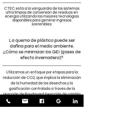
CTEC está a la vanguardia de los sistemas
ultra limpios de conversión de residuos en
energía utilizando las mejores tecnologías
disponibles para generar ingresos
sostenibles.
La quema de plástico puede ser
dañina para el medio ambiente.
¿Cómo se minimizan los GEI (gases de
efecto invernadero)?
Utilizamos un enfoque por etapas para la
reducción de CO2, que implica la eliminación
de la humedad de los desechos y la
gasificación controlada a través de la
reacción de Boudouard (reacción de cambio
de CO utilizando el sistema de filtración de
CTEC). El sistema controlado está
optimizado para la reducción de emisiones y
el gasificador solo utiliza la recirculación de