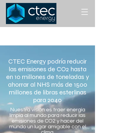
CTEC Energy podría reducir
las emisiones de CO2 hasta
en 10 millones de toneladas y
ahorrar al NHS más de 1500
millones de libras esterlinas
para 2040
Nuestra visión es traer energía
limpia al mundo para reducir las
emisiones de CO2 y hacer del
mundo un lugar amigable con el
clima.