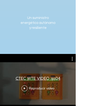
Un suministro
energético autónomo
y resiliente
CTEC WTE VIDEO iss04
Reproducir video