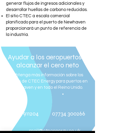
generar flujos de ingresos adicionales y
desarrollar huellas de carbono reducidas.
El sitio CTEC a escala comercial
planificado para el puerto de Newhaven
proporcionará un punto de referencia de
la industria.
Ayudar a los aeropuertos a
alcanzar el cero neto
Obtenga más información sobre los
planes de CTEC Energy para puertos en
Newhaven y en todo el Reino Unido.
01273 911204
07734 300266
mail@ctecenergy.co.uk